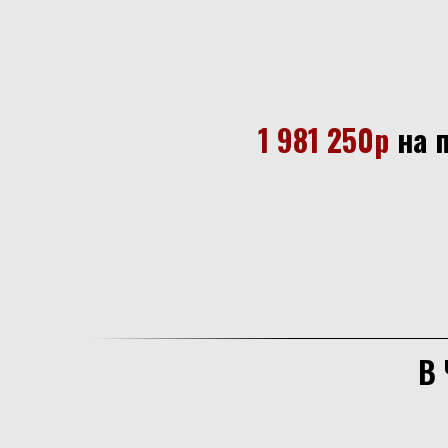
1 981 250р
на 
В