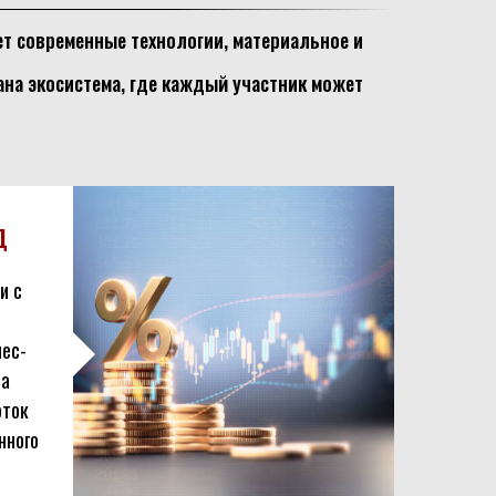
ет современные технологии, материальное и
на экосистема, где каждый участник может
Д
и с
нес-
ма
оток
нного