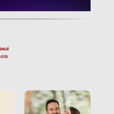
самый
алла