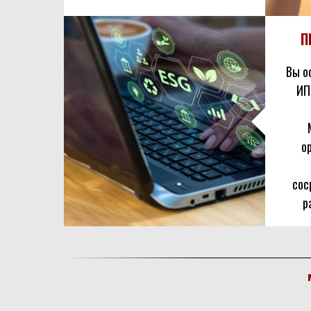
П
Вы о
ИП
о
сос
р