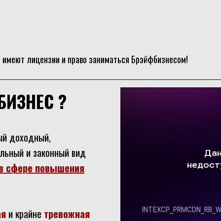
е имеют лицензии и право заниматься Брэйфбизнесом!
БИЗНЕС ?
ый доходный,
альный и законный вид
в сфере повышения
ая
и крайне
тревожная