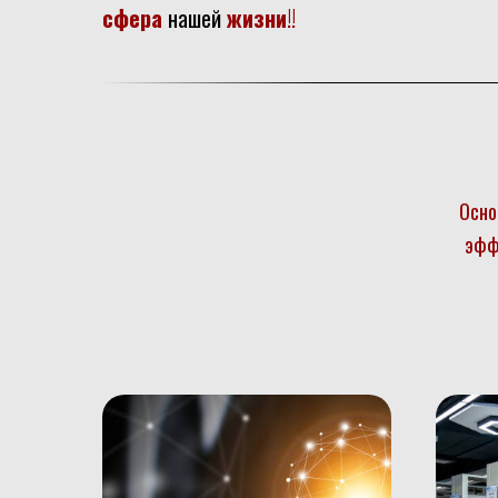
сфера
нашей
жизни
!!
Осн
эфф