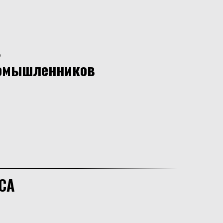
ь
омышленников
СА