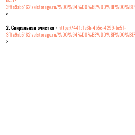
bc5f-
3fffa9ab5162.selstorage.ru/%D0%94%D0%BE%D0
>
2. Спиральная очистка
<
https://441c1e6b-4b5c-4299-bc5f-
3fffa9ab5162.selstorage.ru/%D0%94%D0%BE%D0
>