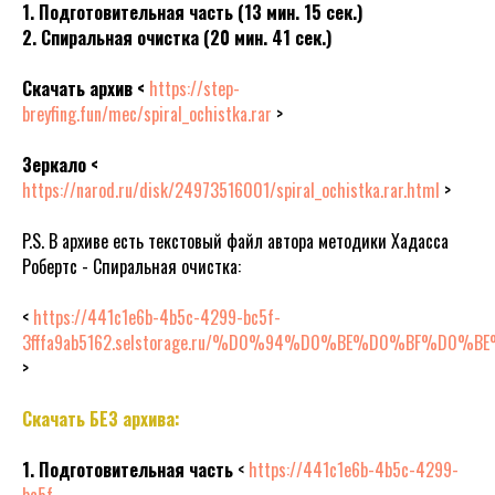
1. Подготовительная часть (13 мин. 15 сек.)
2. Спиральная очистка (20 мин. 41 сек.)
Скачать архив <
https://step-
breyfing.fun/mec/spiral_ochistka.rar
>
Зеркало <
https://narod.ru/disk/24973516001/spiral_ochistka.rar.html
>
P.S. В архиве есть текстовый файл автора методики Хадасса
Робертс - Спиральная очистка:
<
https://441c1e6b-4b5c-4299-bc5f-
3fffa9ab5162.selstorage.ru/%D0%94%D0%BE%D
>
Скачать БЕЗ архива:
1. Подготовительная часть
<
https://441c1e6b-4b5c-4299-